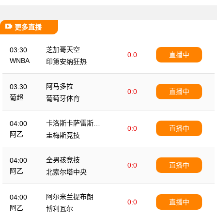
更多直播
芝加哥天空
03:30
0:0
直播中
WNBA
印第安纳狂热
阿马多拉
03:30
0:0
直播中
葡超
葡萄牙体育
卡洛斯卡萨雷斯农
04:00
0:0
直播中
业
阿乙
圭梅斯竞技
全男孩竞技
04:00
0:0
直播中
阿乙
北索尔塔中央
阿尔米兰提布朗
04:00
0:0
直播中
阿乙
博利瓦尔