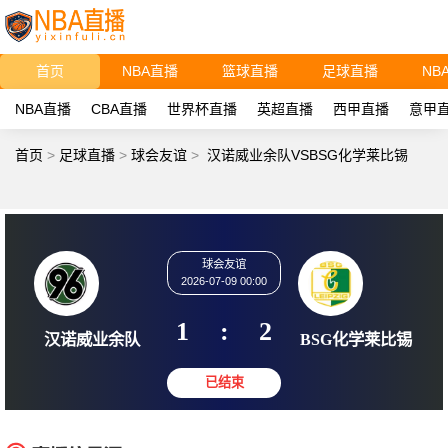
首页
NBA直播
篮球直播
足球直播
NB
NBA直播
CBA直播
世界杯直播
英超直播
西甲直播
意甲
首页
>
足球直播
>
球会友谊
>
汉诺威业余队VSBSG化学莱比锡
球会友谊
2026-07-09 00:00
1
:
2
汉诺威业余队
BSG化