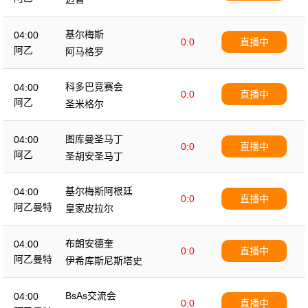
基尔梅斯
04:00
0:0
直播中
阿乙
阿马格罗
科多巴竞赛会
04:00
0:0
直播中
阿乙
圣米格尔
图库曼圣马丁
04:00
0:0
直播中
阿乙
圣胡安圣马丁
基尔梅斯阿根廷
04:00
0:0
直播中
阿乙曼特
皇家皮拉尔
布朗安德奎
04:00
0:0
直播中
阿乙曼特
伊希库斯尼斯塔史
BsAs交流会
04:00
0:0
直播中