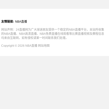
友情链接:
NBA直播
网站声明：24直播网为广大球迷朋友提供一个稳定的NBA直播平台，本站所收集
的NBA直播、NBA高清直播、NBA免费直播在线观看等比赛直播视频及赛程信息
均来自互联网，如有侵权请第一时间联系我们处理。
Copyright © 2026 NBA直播
网站地图