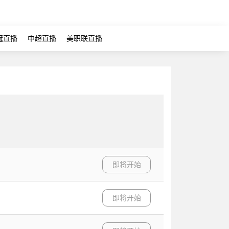
冠直播
中超直播
美职联直播
即将开始
即将开始