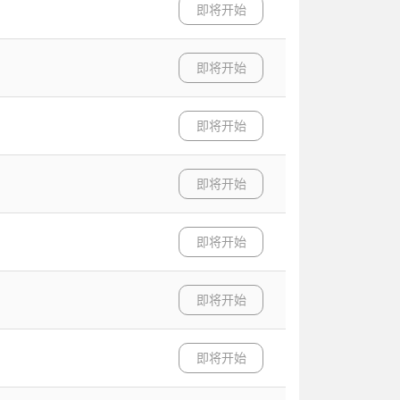
即将开始
即将开始
即将开始
即将开始
即将开始
即将开始
即将开始