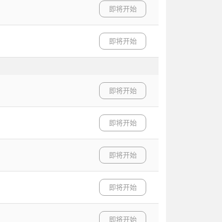
即将开始
即将开始
即将开始
即将开始
即将开始
即将开始
即将开始