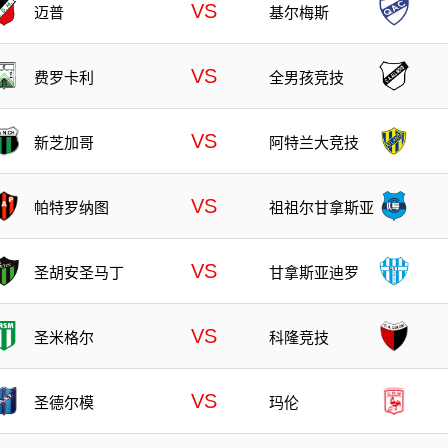
VS
迈普
基尔梅斯
VS
费罗卡利
全男孩竞技
VS
新芝加哥
阿特兰大竞技
VS
帕特罗纳图
祖祖尔甘拿斯亚
VS
圣胡安圣马丁
甘拿斯亚迪罗
VS
圣米格尔
科隆竞技
VS
圣德尔模
玛伦