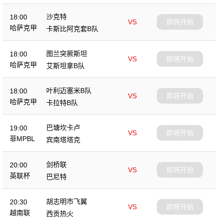
沙克特
18:00
VS
即将开始
哈萨克甲
卡斯比阿克套B队
图兰突厥斯坦
18:00
VS
即将开始
哈萨克甲
艾斯坦拿B队
叶利迈塞米B队
18:00
VS
即将开始
哈萨克甲
卡拉特B队
巴塘坎卡卢
19:00
VS
即将开始
菲MPBL
宾南塔塔克
剑桥联
20:00
VS
即将开始
英联杯
巴尼特
胡志明市飞翼
20:30
VS
即将开始
越南联
西贡热火