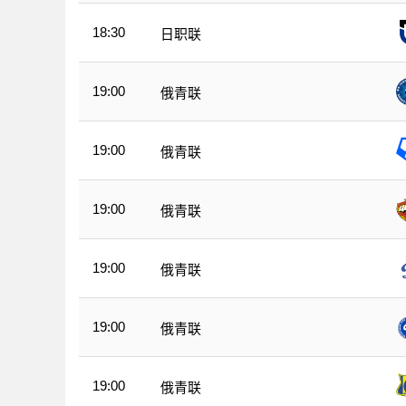
18:30
日职联
19:00
俄青联
19:00
俄青联
19:00
俄青联
19:00
俄青联
19:00
俄青联
19:00
俄青联