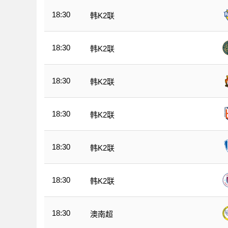
18:30
韩K2联
18:30
韩K2联
18:30
韩K2联
18:30
韩K2联
18:30
韩K2联
18:30
韩K2联
18:30
澳南超