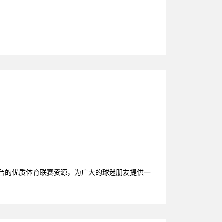
平台的优质体育联赛资源，为广大的球迷朋友提供一