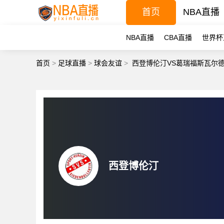
首页
NBA直播
NBA直播
CBA直播
世界杯
首页
>
足球直播
>
球会友谊
>
西登博伦汀VS葛瑞福斯瓦尔
西登博伦汀