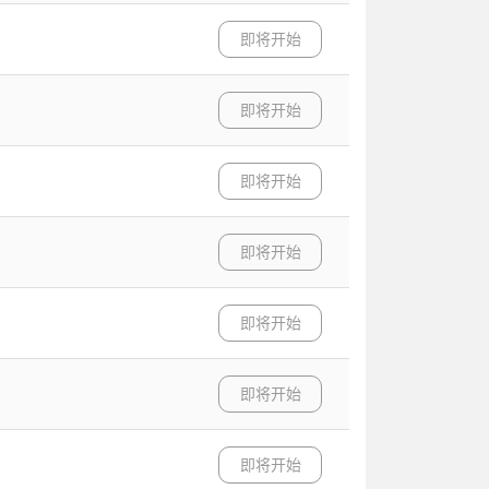
即将开始
即将开始
即将开始
即将开始
即将开始
即将开始
即将开始