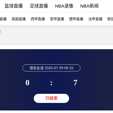
篮球直播
足球直播
NBA录像
NBA新闻
直播
英超直播
西甲直播
意甲直播
德甲直播
法甲直播
欧
德
球会友谊
2026-07-09 00:15
0
:
7
已结束