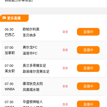
更多直播
欧帕尔利奥
06:30
0:0
直播中
巴西乙
圣贝纳多
弗尔戈FC
07:00
0:0
直播中
加拿职
温哥华FC
奥兰多荣耀女足
07:00
0:0
直播中
美女职
路易维尔竞赛女足
康涅狄克太阳
07:30
0:0
直播中
WNBA
凤凰城水银
华盛顿神秘人
07:30
0:0
直播中