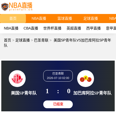
首页
NBA直播
篮球直播
足球直播
NB
NBA直播
CBA直播
世界杯直播
英超直播
西甲直播
意甲
首页
>
足球直播
>
巴圣青联
>
美国SP青年队VS加巴库阿拉SP青年
队
巴圣青联
2026-07-10 02:00
1
:
0
美国SP青年队
加巴库阿拉