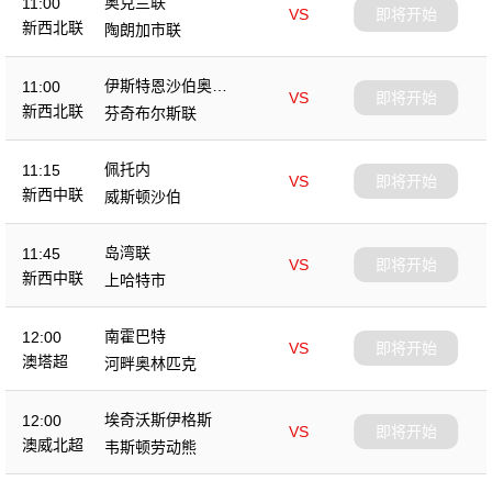
奥克兰联
11:00
VS
即将开始
新西北联
陶朗加市联
伊斯特恩沙伯奥克
11:00
VS
即将开始
兰
新西北联
芬奇布尔斯联
佩托内
11:15
VS
即将开始
新西中联
威斯顿沙伯
岛湾联
11:45
VS
即将开始
新西中联
上哈特市
南霍巴特
12:00
VS
即将开始
澳塔超
河畔奥林匹克
埃奇沃斯伊格斯
12:00
VS
即将开始
澳威北超
韦斯顿劳动熊