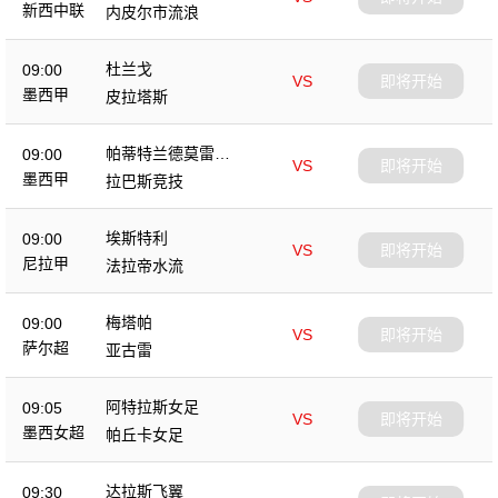
新西中联
内皮尔市流浪
杜兰戈
09:00
VS
即将开始
墨西甲
皮拉塔斯
帕蒂特兰德莫雷洛
09:00
VS
即将开始
斯
墨西甲
拉巴斯竞技
埃斯特利
09:00
VS
即将开始
尼拉甲
法拉帝水流
梅塔帕
09:00
VS
即将开始
萨尔超
亚古雷
阿特拉斯女足
09:05
VS
即将开始
墨西女超
帕丘卡女足
达拉斯飞翼
09:30