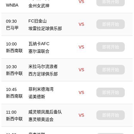
VS
即将开始
WNBA
金州女武神
FC旧金山
09:30
VS
即将开始
巴马甲
埃雷拉足球俱乐部
瓦纳卡AFC
10:00
VS
即将开始
新西南联
塞尔温联合
米拉马尔流浪者
10:30
VS
即将开始
新西中联
西方足球俱乐部
菲利米德海湾
10:45
VS
即将开始
新西南联
诺美德斯
威灵顿凤凰后备队
11:00
VS
即将开始
新西中联
惠灵顿奥运会