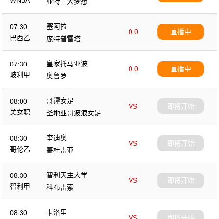
WNBA
亚特兰大梦想
塞阿拉
07:30
0:0
直播中
巴西乙
庞特普雷塔
皇家托马亚波
07:30
0:0
直播中
玻利甲
奥鲁罗
哥谭女足
08:00
VS
即将开始
美女职
圣地亚哥波浪女足
奎迪奥
08:30
VS
即将开始
哥伦乙
哥杜雷亚
智利天主大学
08:30
VS
即将开始
智利甲
科布雷索
卡洛里
08:30
VS
即将开始