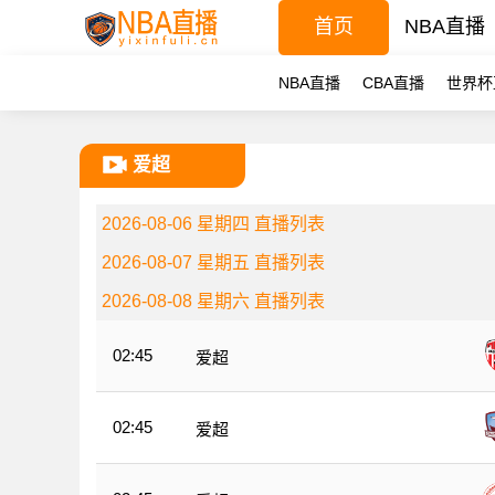
首页
NBA直播
NBA直播
CBA直播
世界杯
爱超
2026-08-06 星期四 直播列表
2026-08-07 星期五 直播列表
2026-08-08 星期六 直播列表
02:45
爱超
02:45
爱超