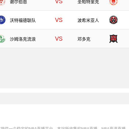
VS
谢尔伯恩
圣帕特里克
VS
沃特福德联队
波希米亚人
VS
沙姆洛克流浪
邓多克
提供一个稳定的NBA直播平台，本站所收集的NBA直播、NBA高清直播