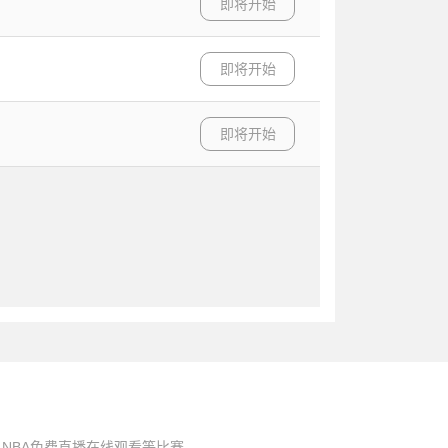
即将开始
即将开始
即将开始
、NBA免费直播在线观看等比赛