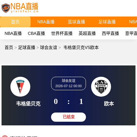
首页
NBA直播
篮球直播
足球直播
NB
NBA直播
CBA直播
世界杯直播
英超直播
西甲直播
意甲
首页
>
足球直播
>
球会友谊
>
韦格堡贝克VS欧本
球会友谊
2026-07-12 00:00
0
:
1
韦格堡贝克
欧