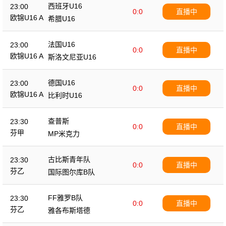
西班牙U16
23:00
0:0
直播中
欧锦U16 A
希腊U16
法国U16
23:00
0:0
直播中
欧锦U16 A
斯洛文尼亚U16
德国U16
23:00
0:0
直播中
欧锦U16 A
比利时U16
查普斯
23:30
0:0
直播中
芬甲
MP米克力
古比斯青年队
23:30
0:0
直播中
芬乙
国际图尔库B队
FF雅罗B队
23:30
0:0
直播中
芬乙
雅各布斯塔德