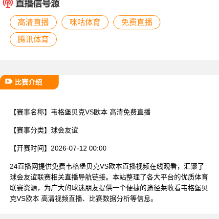
已结束
高清直播
咪咕体育
免费直播
腾讯体育
比赛介绍
【赛事名称】
韦格堡贝克VS欧本 高清免费直播
【赛事分类】
球会友谊
【开赛时间】
2026-07-12 00:00
24直播网提供免费韦格堡贝克VS欧本直播视频在线观看，汇聚了
球会友谊联赛相关直播导航链接。本站整理了各大平台的优质体育
联赛资源，为广大的球迷朋友提供一个便捷的途径莱收看韦格堡贝
克VS欧本 高清视频直播、比赛数据分析等信息。