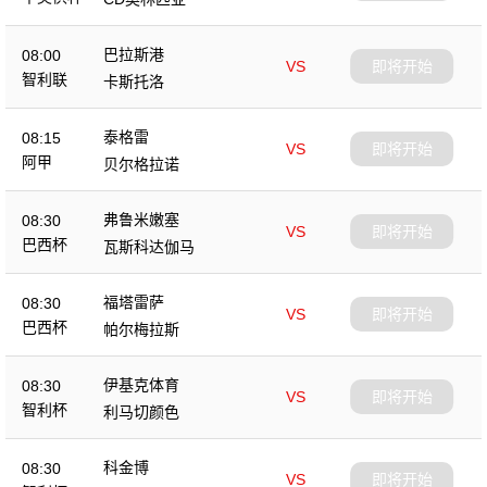
巴拉斯港
08:00
VS
即将开始
智利联
卡斯托洛
泰格雷
08:15
VS
即将开始
阿甲
贝尔格拉诺
弗鲁米嫩塞
08:30
VS
即将开始
巴西杯
瓦斯科达伽马
福塔雷萨
08:30
VS
即将开始
巴西杯
帕尔梅拉斯
伊基克体育
08:30
VS
即将开始
智利杯
利马切颜色
科金博
08:30
VS
即将开始