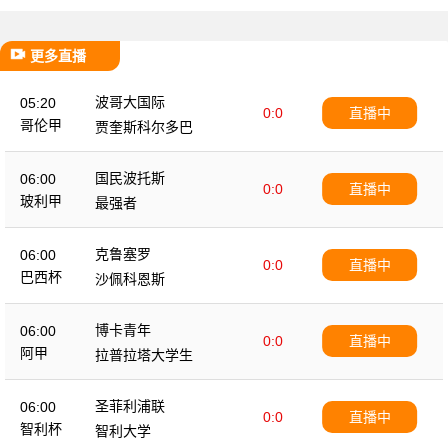
更多直播
波哥大国际
05:20
0:0
直播中
哥伦甲
贾奎斯科尔多巴
国民波托斯
06:00
0:0
直播中
玻利甲
最强者
克鲁塞罗
06:00
0:0
直播中
巴西杯
沙佩科恩斯
博卡青年
06:00
0:0
直播中
阿甲
拉普拉塔大学生
圣菲利浦联
06:00
0:0
直播中
智利杯
智利大学