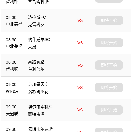
智利杯
圣马洛科斯
达拉斯FC
08:30
VS
即将开始
中北美杯
克雷塔罗
纳什威尔SC
08:30
VS
即将开始
中北美杯
莱昂
高路高路
08:30
VS
即将开始
智利联
奎利普尔
芝加哥天空
09:00
VS
即将开始
WNBA
洛杉矶火花
埃尔帕索机车
09:00
VS
即将开始
美冠联
蒙特雷湾
云斯卡尔达斯
09:30