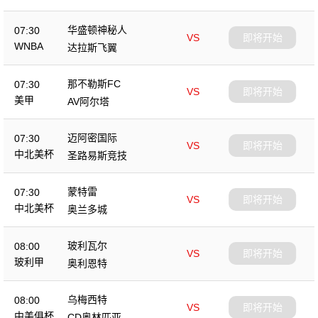
华盛顿神秘人
07:30
VS
即将开始
WNBA
达拉斯飞翼
那不勒斯FC
07:30
VS
即将开始
美甲
AV阿尔塔
迈阿密国际
07:30
VS
即将开始
中北美杯
圣路易斯竞技
蒙特雷
07:30
VS
即将开始
中北美杯
奥兰多城
玻利瓦尔
08:00
VS
即将开始
玻利甲
奥利恩特
乌梅西特
08:00
VS
即将开始
中美俱杯
CD奥林匹亚