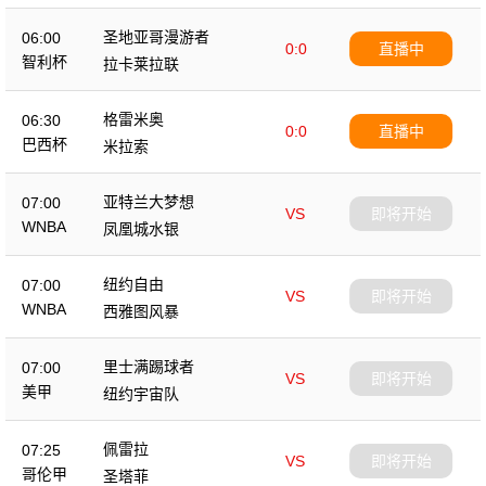
圣地亚哥漫游者
06:00
0:0
直播中
智利杯
拉卡莱拉联
格雷米奥
06:30
0:0
直播中
巴西杯
米拉索
亚特兰大梦想
07:00
VS
即将开始
WNBA
凤凰城水银
纽约自由
07:00
VS
即将开始
WNBA
西雅图风暴
里士满踢球者
07:00
VS
即将开始
美甲
纽约宇宙队
佩雷拉
07:25
VS
即将开始
哥伦甲
圣塔菲