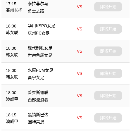
泰拉菲尔马
17:15
VS
即将开始
菲州长杯
勇士之路
华川KSPO女足
18:00
VS
即将开始
韩女联
庆州FC女足
现代制铁女足
18:00
VS
即将开始
韩女联
世宗龟尾女足
水原FCM女足
18:00
VS
即将开始
韩女联
昌宁女足
普罗斯佩联
18:00
VS
即将开始
澳威甲
西部流浪者
黑镇斯巴达
18:15
VS
即将开始
澳威甲
因特莱恩