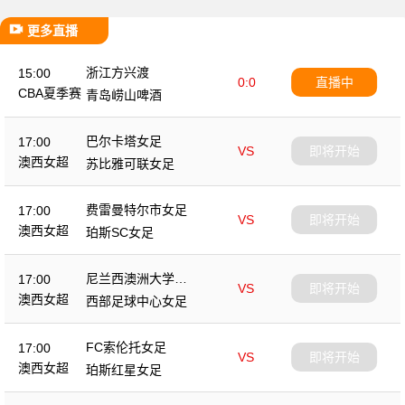
更多直播
浙江方兴渡
15:00
0:0
直播中
CBA夏季赛
青岛崂山啤酒
巴尔卡塔女足
17:00
VS
即将开始
澳西女超
苏比雅可联女足
费雷曼特尔市女足
17:00
VS
即将开始
澳西女超
珀斯SC女足
尼兰西澳洲大学女
17:00
VS
即将开始
足
澳西女超
西部足球中心女足
FC索伦托女足
17:00
VS
即将开始
澳西女超
珀斯红星女足