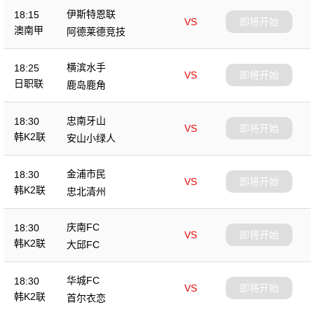
伊斯特恩联
18:15
VS
即将开始
澳南甲
阿德莱德竞技
横滨水手
18:25
VS
即将开始
日职联
鹿岛鹿角
忠南牙山
18:30
VS
即将开始
韩K2联
安山小绿人
金浦市民
18:30
VS
即将开始
韩K2联
忠北清州
庆南FC
18:30
VS
即将开始
韩K2联
大邱FC
华城FC
18:30
VS
即将开始
韩K2联
首尔衣恋