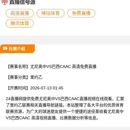
已结束
高清直播
咪咕体育
免费直播
腾讯体育
比赛介绍
【赛事名称】
尤尼奥中VS巴西CAAC 高清免费直播
【赛事分类】
里约乙
【开赛时间】
2026-07-13 01:45
24直播网提供免费尤尼奥中VS巴西CAAC直播视频在线观看，汇聚
了里约乙联赛相关直播导航链接。本站整理了各大平台的优质体育
联赛资源，为广大的球迷朋友提供一个便捷的途径莱收看尤尼奥中
VS巴西CAAC 高清视频直播、比赛数据分析等信息。