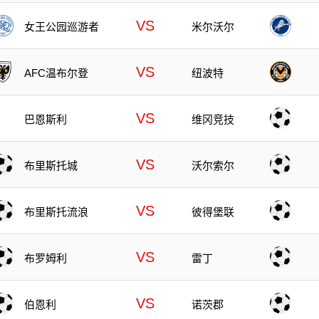
VS
女王公园巡游者
米尔沃尔
VS
AFC温布尔登
纽波特
VS
巴恩斯利
维冈竞技
VS
布里斯托城
沃尔索尔
VS
布里斯托流浪
彼得堡联
VS
布罗姆利
雷丁
VS
伯恩利
诺茨郡