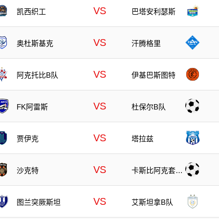
VS
凯西织工
巴塔安利瑟斯
VS
奥杜斯基克
汗腾格里
VS
阿克托比B队
伊基巴斯图特
VS
FK阿雷斯
杜保尔B队
VS
贾伊克
塔拉兹
VS
沙克特
卡斯比阿克套B
队
VS
图兰突厥斯坦
艾斯坦拿B队