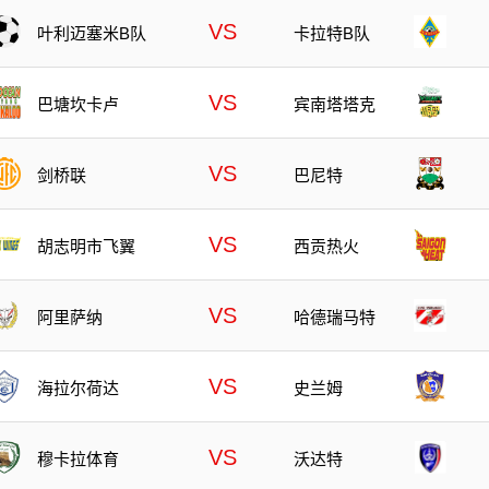
VS
叶利迈塞米B队
卡拉特B队
VS
巴塘坎卡卢
宾南塔塔克
VS
剑桥联
巴尼特
VS
胡志明市飞翼
西贡热火
VS
阿里萨纳
哈德瑞马特
VS
海拉尔荷达
史兰姆
VS
沃达特
穆卡拉体育