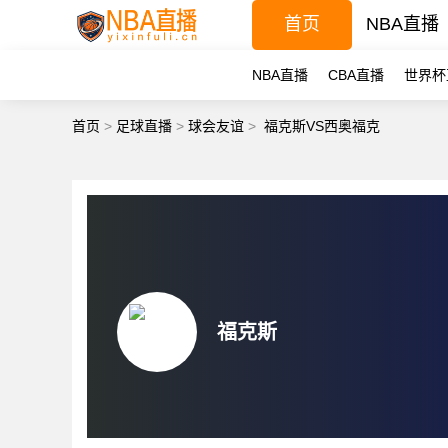
首页
NBA直播
NBA直播
CBA直播
世界杯
首页
>
足球直播
>
球会友谊
>
福克斯VS西奥福克
福克斯