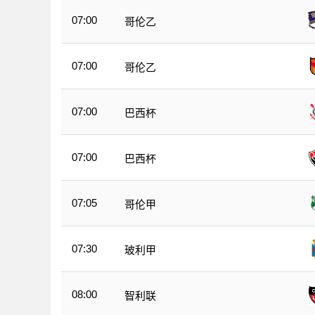
07:00
哥伦乙
07:00
哥伦乙
07:00
巴西杯
07:00
巴西杯
07:05
哥伦甲
07:30
玻利甲
08:00
智利联