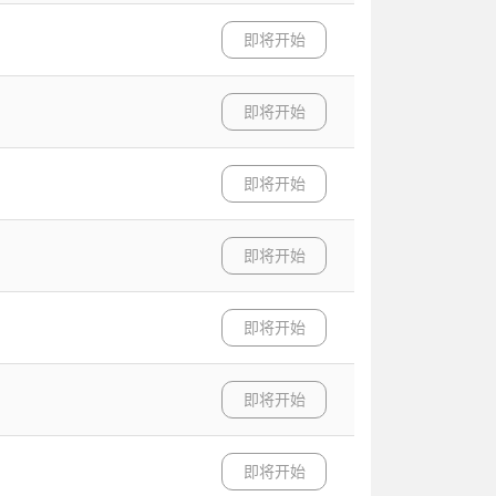
即将开始
即将开始
即将开始
即将开始
即将开始
即将开始
即将开始