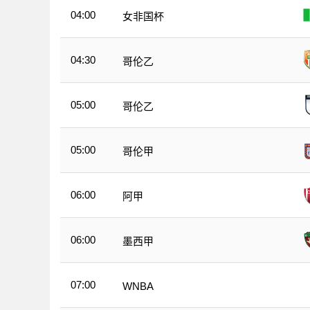
04:00
女非国杯
04:30
哥伦乙
05:00
哥伦乙
05:00
哥伦甲
06:00
阿甲
06:00
墨西甲
07:00
WNBA