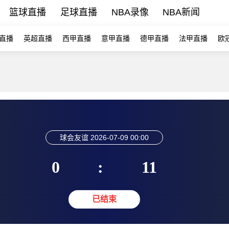
篮球直播
足球直播
NBA录像
NBA新闻
直播
英超直播
西甲直播
意甲直播
德甲直播
法甲直播
欧
球会友谊
2026-07-09 00:00
0
:
11
已结束