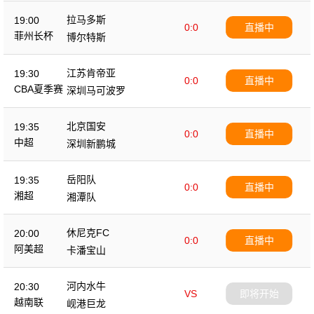
拉马多斯
19:00
0:0
直播中
菲州长杯
博尔特斯
江苏肯帝亚
19:30
0:0
直播中
CBA夏季赛
深圳马可波罗
北京国安
19:35
0:0
直播中
中超
深圳新鹏城
岳阳队
19:35
0:0
直播中
湘超
湘潭队
休尼克FC
20:00
0:0
直播中
阿美超
卡潘宝山
河内水牛
20:30
VS
即将开始
越南联
岘港巨龙