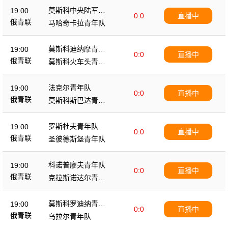
莫斯科中央陆军青
19:00
0:0
直播中
年队
俄青联
马哈奇卡拉青年队
莫斯科迪纳摩青年
19:00
0:0
直播中
队
俄青联
莫斯科火车头青年
队
法克尔青年队
19:00
0:0
直播中
俄青联
莫斯科斯巴达青年
队
罗斯杜夫青年队
19:00
0:0
直播中
俄青联
圣彼德斯堡青年队
科诺普廖夫青年队
19:00
0:0
直播中
俄青联
克拉斯诺达尔青年
队
莫斯科罗迪纳青年
19:00
0:0
直播中
队
俄青联
乌拉尔青年队