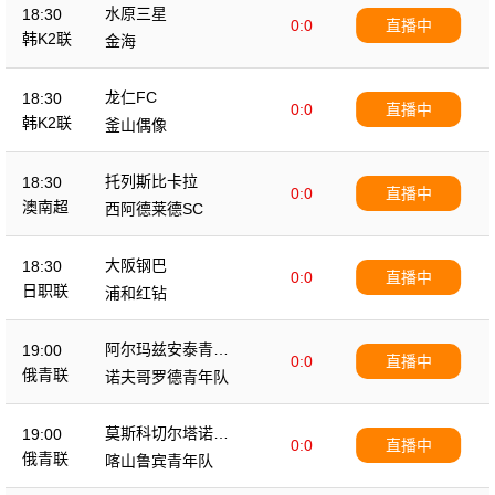
水原三星
18:30
0:0
直播中
韩K2联
金海
龙仁FC
18:30
0:0
直播中
韩K2联
釜山偶像
托列斯比卡拉
18:30
0:0
直播中
澳南超
西阿德莱德SC
大阪钢巴
18:30
0:0
直播中
日职联
浦和红钻
阿尔玛兹安泰青年
19:00
0:0
直播中
队
俄青联
诺夫哥罗德青年队
莫斯科切尔塔诺沃
19:00
0:0
直播中
青年队
俄青联
喀山鲁宾青年队