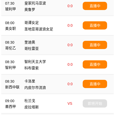
皇家托马亚波
07:30
0:0
直播中
玻利甲
奥鲁罗
哥谭女足
08:00
0:0
直播中
美女职
圣地亚哥波浪女足
奎迪奥
08:30
0:0
直播中
哥伦乙
哥杜雷亚
智利天主大学
08:30
0:0
直播中
智利甲
科布雷索
卡洛里
08:30
0:0
直播中
新西中联
内皮尔市流浪
杜兰戈
09:00
VS
即将开始
墨西甲
皮拉塔斯