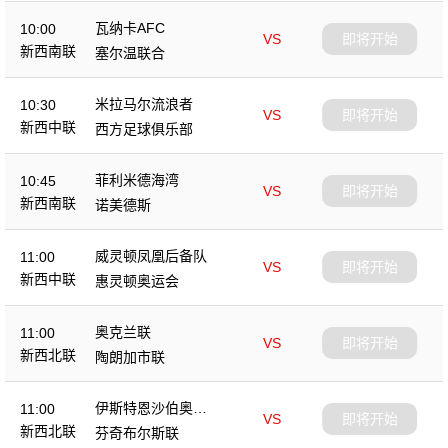
瓦纳卡AFC
10:00
VS
即将开始
新西南联
塞尔温联合
米拉马尔流浪者
10:30
VS
即将开始
新西中联
西方足球俱乐部
菲利米德海湾
10:45
VS
即将开始
新西南联
诺美德斯
威灵顿凤凰后备队
11:00
VS
即将开始
新西中联
惠灵顿奥运会
奥克兰联
11:00
VS
即将开始
新西北联
陶朗加市联
伊斯特恩沙伯奥克
11:00
VS
即将开始
兰
新西北联
芬奇布尔斯联