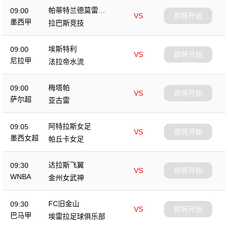
帕蒂特兰德莫雷洛
09:00
VS
即将开始
斯
墨西甲
拉巴斯竞技
埃斯特利
09:00
VS
即将开始
尼拉甲
法拉帝水流
梅塔帕
09:00
VS
即将开始
萨尔超
亚古雷
阿特拉斯女足
09:05
VS
即将开始
墨西女超
帕丘卡女足
达拉斯飞翼
09:30
VS
即将开始
WNBA
金州女武神
FC旧金山
09:30
VS
即将开始
巴马甲
埃雷拉足球俱乐部