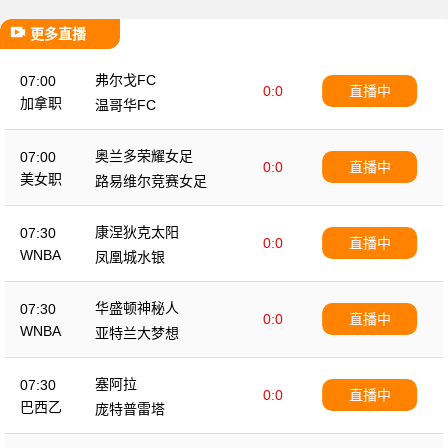
更多直播
弗尔戈FC
07:00
0:0
直播中
加拿职
温哥华FC
奥兰多荣耀女足
07:00
0:0
直播中
美女职
路易维尔竞赛女足
康涅狄克太阳
07:30
0:0
直播中
WNBA
凤凰城水银
华盛顿神秘人
07:30
0:0
直播中
WNBA
亚特兰大梦想
塞阿拉
07:30
0:0
直播中
巴西乙
庞特普雷塔