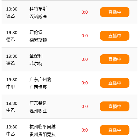
科特布斯
19:30
0:0
直播中
德乙
汉诺威96
纽伦堡
19:30
0:0
直播中
德乙
德累斯顿
圣保利
19:30
0:0
直播中
德乙
菲尔特
广东广州豹
19:30
0:0
直播中
中甲
广西恒宸
广东铭途
19:30
0:0
直播中
中乙
温州职业
杭州临平吴越
19:30
0:0
直播中
中乙
贵州贵阳竞技