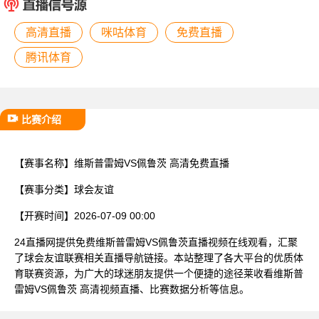
已结束
高清直播
咪咕体育
免费直播
腾讯体育
比赛介绍
【赛事名称】
维斯普雷姆VS佩鲁茨 高清免费直播
【赛事分类】
球会友谊
【开赛时间】
2026-07-09 00:00
24直播网提供免费维斯普雷姆VS佩鲁茨直播视频在线观看，汇聚
了球会友谊联赛相关直播导航链接。本站整理了各大平台的优质体
育联赛资源，为广大的球迷朋友提供一个便捷的途径莱收看维斯普
雷姆VS佩鲁茨 高清视频直播、比赛数据分析等信息。