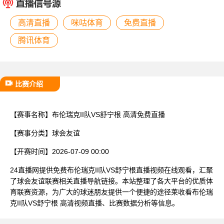
已结束
高清直播
咪咕体育
免费直播
腾讯体育
比赛介绍
【赛事名称】
布伦瑞克II队VS舒宁根 高清免费直播
【赛事分类】
球会友谊
【开赛时间】
2026-07-09 00:00
24直播网提供免费布伦瑞克II队VS舒宁根直播视频在线观看，汇聚
了球会友谊联赛相关直播导航链接。本站整理了各大平台的优质体
育联赛资源，为广大的球迷朋友提供一个便捷的途径莱收看布伦瑞
克II队VS舒宁根 高清视频直播、比赛数据分析等信息。