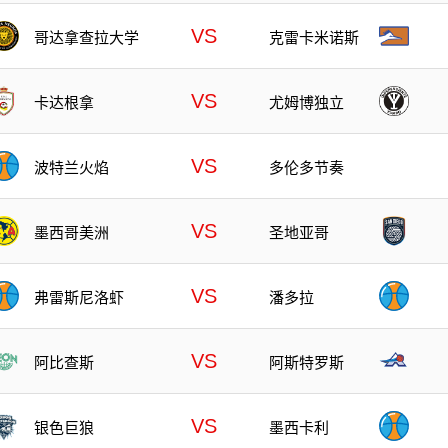
VS
哥达拿查拉大学
克雷卡米诺斯
VS
卡达根拿
尤姆博独立
VS
波特兰火焰
多伦多节奏
VS
墨西哥美洲
圣地亚哥
VS
弗雷斯尼洛虾
潘多拉
VS
阿比查斯
阿斯特罗斯
VS
银色巨狼
墨西卡利