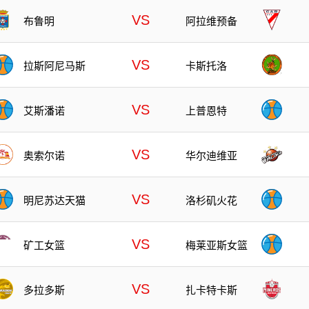
VS
布鲁明
阿拉维预备
VS
拉斯阿尼马斯
卡斯托洛
VS
艾斯潘诺
上普恩特
VS
奥索尔诺
华尔迪维亚
VS
明尼苏达天猫
洛杉矶火花
VS
矿工女篮
梅莱亚斯女篮
VS
多拉多斯
扎卡特卡斯