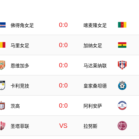
0:0
佛得角女足
喀麦隆女足
0:0
马里女足
加纳女足
0:0
恩维加多
马达莱纳联
0:0
卡利竞技
皇家桑坦德
0:0
茨高
阿利安萨
VS
圣塔菲联
拉努斯