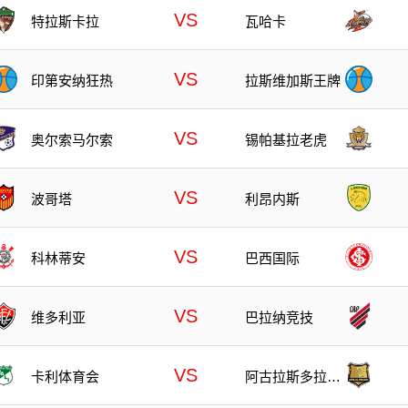
VS
特拉斯卡拉
瓦哈卡
VS
印第安纳狂热
拉斯维加斯王牌
VS
奥尔索马尔索
锡帕基拉老虎
VS
波哥塔
利昂内斯
VS
科林蒂安
巴西国际
VS
维多利亚
巴拉纳竞技
VS
卡利体育会
阿古拉斯多拉达
斯