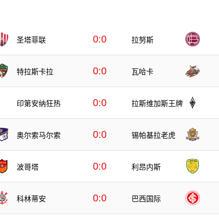
0:0
圣塔菲联
拉努斯
0:0
特拉斯卡拉
瓦哈卡
0:0
印第安纳狂热
拉斯维加斯王牌
0:0
奥尔索马尔索
锡帕基拉老虎
0:0
波哥塔
利昂内斯
0:0
科林蒂安
巴西国际