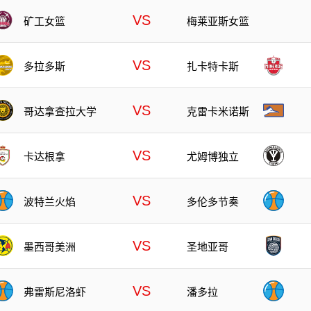
VS
矿工女篮
梅莱亚斯女篮
VS
多拉多斯
扎卡特卡斯
VS
哥达拿查拉大学
克雷卡米诺斯
VS
卡达根拿
尤姆博独立
VS
波特兰火焰
多伦多节奏
VS
墨西哥美洲
圣地亚哥
VS
弗雷斯尼洛虾
潘多拉