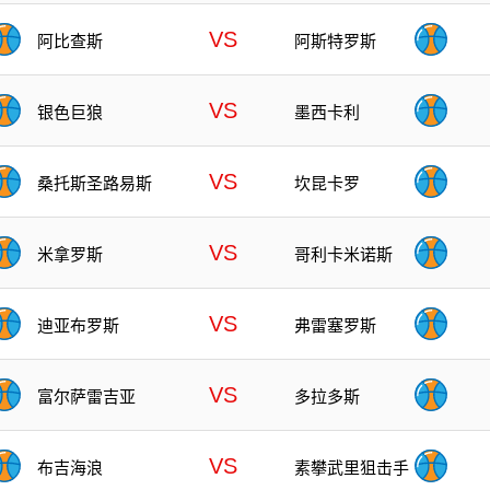
VS
阿比查斯
阿斯特罗斯
VS
银色巨狼
墨西卡利
VS
桑托斯圣路易斯
坎昆卡罗
VS
米拿罗斯
哥利卡米诺斯
VS
迪亚布罗斯
弗雷塞罗斯
VS
富尔萨雷吉亚
多拉多斯
VS
布吉海浪
素攀武里狙击手