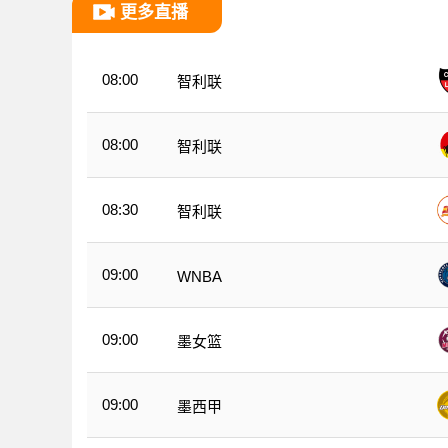
更多直播
08:00
智利联
08:00
智利联
08:30
智利联
09:00
WNBA
09:00
墨女篮
09:00
墨西甲