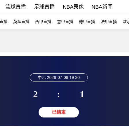
篮球直播
足球直播
NBA录像
NBA新闻
直播
英超直播
西甲直播
意甲直播
德甲直播
法甲直播
欧
中乙
2026-07-08 19:30
2
:
1
已结束