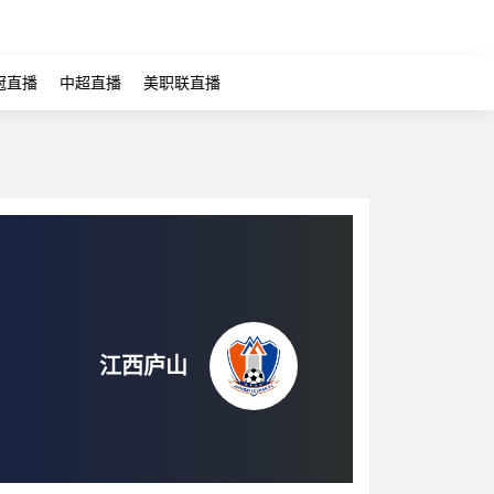
冠直播
中超直播
美职联直播
江西庐山