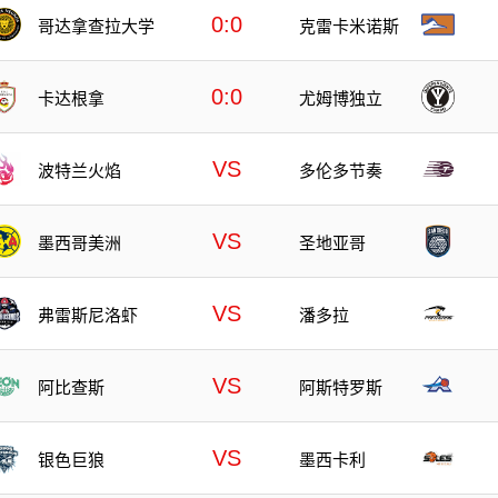
0:0
哥达拿查拉大学
克雷卡米诺斯
0:0
卡达根拿
尤姆博独立
VS
波特兰火焰
多伦多节奏
VS
墨西哥美洲
圣地亚哥
VS
弗雷斯尼洛虾
潘多拉
VS
阿比查斯
阿斯特罗斯
VS
银色巨狼
墨西卡利