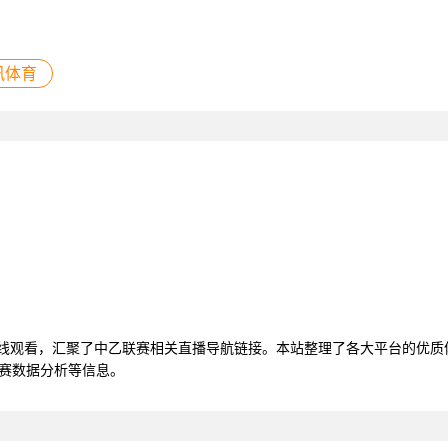
讯体育
在线观看，汇聚了中乙联赛相关直播导航链接。本站整理了各大平台的优
比赛数据分析等信息。