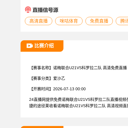
高清直播
咪咕体育
免费直播
腾
比赛介绍
【赛事名称】
诺梅联合U21VS科罗拉二队 高清免费直播
【赛事分类】
爱沙乙
【开赛时间】
2026-07-13 00:00
24直播网提供免费诺梅联合U21VS科罗拉二队直播
捷的途径莱收看诺梅联合U21VS科罗拉二队 高清视频