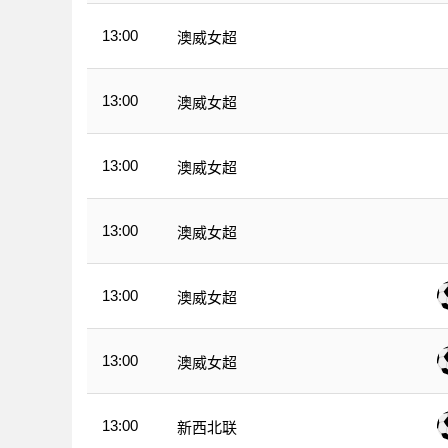
13:00
澳威女超
13:00
澳威女超
13:00
澳威女超
13:00
澳威女超
13:00
澳威女超
13:00
澳威女超
13:00
新西北联