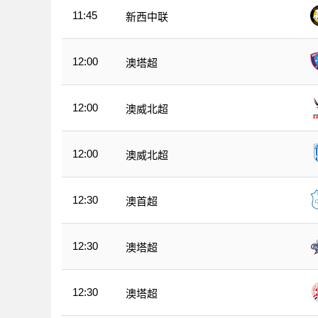
11:45
新西中联
12:00
澳塔超
12:00
澳威北超
12:00
澳威北超
12:30
澳首超
12:30
澳塔超
12:30
澳塔超