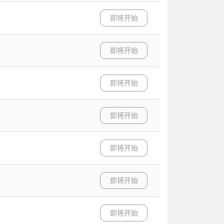
即将开始
即将开始
即将开始
即将开始
即将开始
即将开始
即将开始