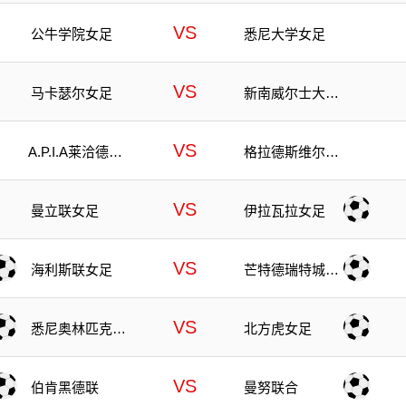
VS
公牛学院女足
悉尼大学女足
VS
马卡瑟尔女足
新南威尔士大学
女足
VS
A.P.I.A莱洽德女
格拉德斯维尔乌
足
鸦女足
VS
曼立联女足
伊拉瓦拉女足
VS
海利斯联女足
芒特德瑞特城女
足
VS
悉尼奥林匹克女
北方虎女足
足
VS
伯肯黑德联
曼努联合