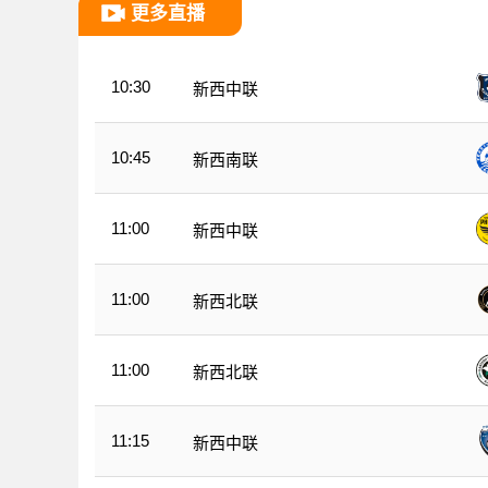
更多直播
10:30
新西中联
10:45
新西南联
11:00
新西中联
11:00
新西北联
11:00
新西北联
11:15
新西中联