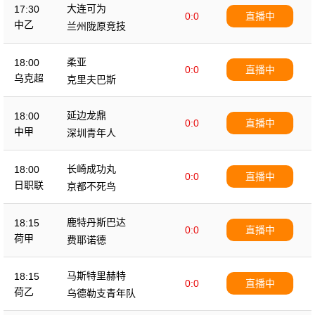
大连可为
17:30
0:0
直播中
中乙
兰州陇原竞技
柔亚
18:00
0:0
直播中
乌克超
克里夫巴斯
延边龙鼎
18:00
0:0
直播中
中甲
深圳青年人
长崎成功丸
18:00
0:0
直播中
日职联
京都不死鸟
鹿特丹斯巴达
18:15
0:0
直播中
荷甲
费耶诺德
马斯特里赫特
18:15
0:0
直播中
荷乙
乌德勒支青年队