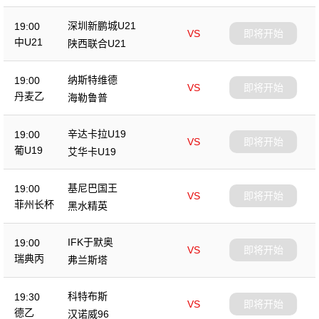
深圳新鹏城U21
19:00
VS
即将开始
中U21
陕西联合U21
纳斯特维德
19:00
VS
即将开始
丹麦乙
海勒鲁普
辛达卡拉U19
19:00
VS
即将开始
葡U19
艾华卡U19
基尼巴国王
19:00
VS
即将开始
菲州长杯
黑水精英
IFK于默奥
19:00
VS
即将开始
瑞典丙
弗兰斯塔
科特布斯
19:30
VS
即将开始
德乙
汉诺威96