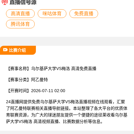
已结束
高清直播
咪咕体育
免费直播
腾讯体育
比赛介绍
【赛事名称】
乌尔基萨大学VS梅洛 高清免费直播
【赛事分类】
阿乙曼特
【开赛时间】
2026-07-11 02:00
24直播网提供免费乌尔基萨大学VS梅洛直播视频在线观看，汇聚
了阿乙曼特联赛相关直播导航链接。本站整理了各大平台的优质体
育联赛资源，为广大的球迷朋友提供一个便捷的途径莱收看乌尔基
萨大学VS梅洛 高清视频直播、比赛数据分析等信息。