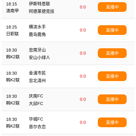
伊斯特恩联
18:15
0:0
直播中
澳南甲
阿德莱德竞技
横滨水手
18:25
0:0
直播中
日职联
鹿岛鹿角
忠南牙山
18:30
0:0
直播中
韩K2联
安山小绿人
金浦市民
18:30
0:0
直播中
韩K2联
忠北清州
庆南FC
18:30
0:0
直播中
韩K2联
大邱FC
华城FC
18:30
0:0
直播中
韩K2联
首尔衣恋