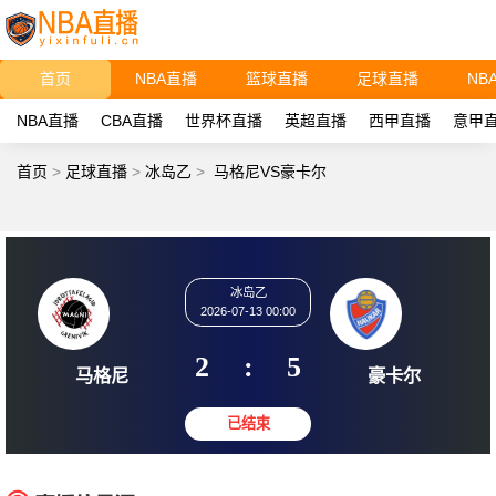
首页
NBA直播
篮球直播
足球直播
NB
NBA直播
CBA直播
世界杯直播
英超直播
西甲直播
意甲
首页
>
足球直播
>
冰岛乙
>
马格尼VS豪卡尔
冰岛乙
2026-07-13 00:00
2
:
5
马格尼
豪卡