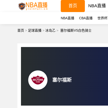
首页
NBA直播
NBA直播
CBA直播
世界杯
首页
>
足球直播
>
冰岛乙
>
塞尔福斯VS白色骑士
塞尔福斯