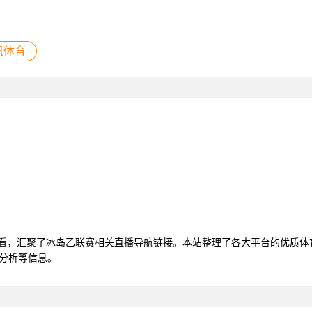
讯体育
观看，汇聚了冰岛乙联赛相关直播导航链接。本站整理了各大平台的优质
据分析等信息。