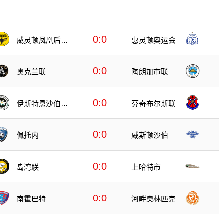
0:0
威灵顿凤凰后备
惠灵顿奥运会
队
0:0
奥克兰联
陶朗加市联
0:0
伊斯特恩沙伯奥
芬奇布尔斯联
克兰
0:0
佩托内
威斯顿沙伯
0:0
岛湾联
上哈特市
0:0
南霍巴特
河畔奥林匹克