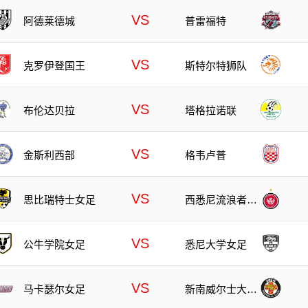
VS
阿德莱德城
普雷福特
VS
克罗伊登国王
斯特尔特狮队
VS
布伦达贝拉
塔格拉诺联
VS
金斯利西部
格韦卢普
VS
思比瑞特士女足
西悉尼流浪者女
足B队
VS
公牛学院女足
悉尼大学女足
VS
马卡瑟尔女足
新南威尔士大学
女足