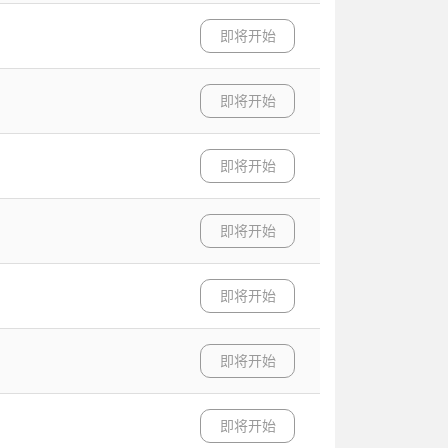
即将开始
即将开始
即将开始
即将开始
即将开始
即将开始
即将开始