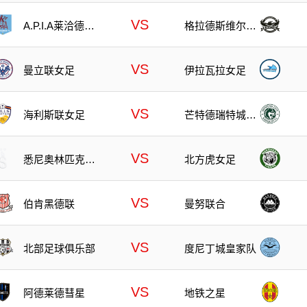
VS
A.P.I.A莱洽德女
格拉德斯维尔乌
足
鸦女足
VS
曼立联女足
伊拉瓦拉女足
VS
海利斯联女足
芒特德瑞特城女
足
VS
悉尼奥林匹克女
北方虎女足
足
VS
伯肯黑德联
曼努联合
VS
北部足球俱乐部
度尼丁城皇家队
VS
阿德莱德彗星
地铁之星