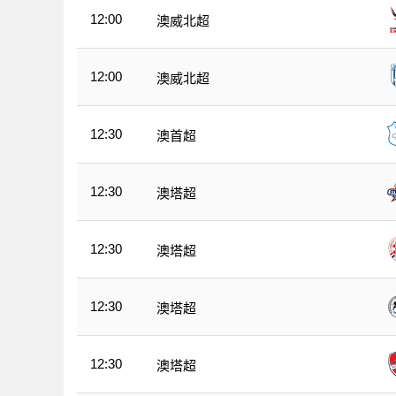
12:00
澳威北超
12:00
澳威北超
12:30
澳首超
12:30
澳塔超
12:30
澳塔超
12:30
澳塔超
12:30
澳塔超