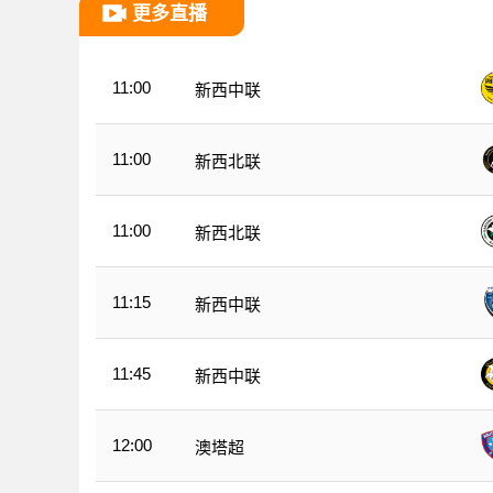
更多直播
11:00
新西中联
11:00
新西北联
11:00
新西北联
11:15
新西中联
11:45
新西中联
12:00
澳塔超