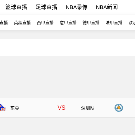
篮球直播
足球直播
NBA录像
NBA新闻
直播
英超直播
西甲直播
意甲直播
德甲直播
法甲直播
欧
VS
东莞
深圳队