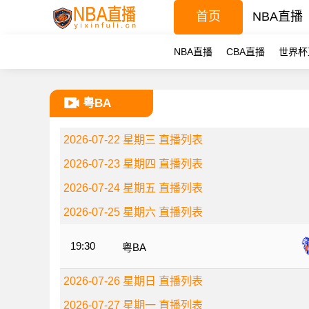
首页
NBA直播
NBA直播
CBA直播
世界杯
粤BA
2026-07-22 星期三 直播列表
2026-07-23 星期四 直播列表
2026-07-24 星期五 直播列表
2026-07-25 星期六 直播列表
19:30
粤BA
2026-07-26 星期日 直播列表
2026-07-27 星期一 直播列表