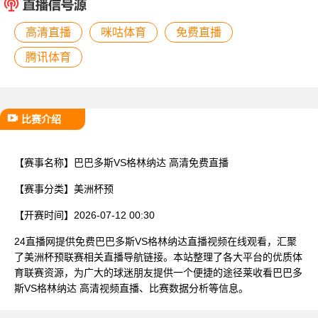
已结束
高清直播
咪咕体育
免费直播
腾讯体育
比赛介绍
【赛事名称】
巴巴多斯VS格林纳达 高清免费直播
【赛事分类】
美洲杯预
【开赛时间】
2026-07-12 00:30
24直播网提供免费巴巴多斯VS格林纳达直播视频在线观看，汇聚
了美洲杯预联赛相关直播导航链接。本站整理了各大平台的优质体
育联赛资源，为广大的球迷朋友提供一个便捷的途径莱收看巴巴多
斯VS格林纳达 高清视频直播、比赛数据分析等信息。