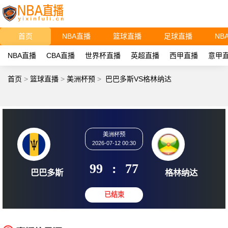
首页
NBA直播
篮球直播
足球直播
NB
NBA直播
CBA直播
世界杯直播
英超直播
西甲直播
意甲
首页
>
篮球直播
>
美洲杯预
>
巴巴多斯VS格林纳达
美洲杯预
2026-07-12 00:30
99
:
77
巴巴多斯
格林