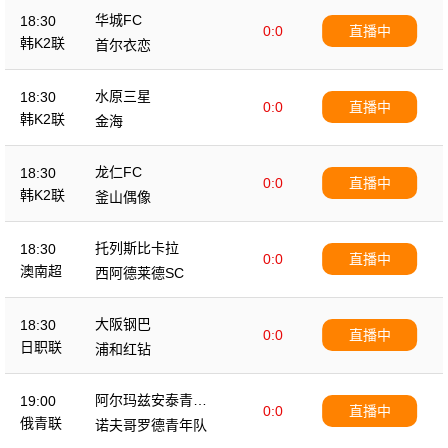
华城FC
18:30
0:0
直播中
韩K2联
首尔衣恋
水原三星
18:30
0:0
直播中
韩K2联
金海
龙仁FC
18:30
0:0
直播中
韩K2联
釜山偶像
托列斯比卡拉
18:30
0:0
直播中
澳南超
西阿德莱德SC
大阪钢巴
18:30
0:0
直播中
日职联
浦和红钻
阿尔玛兹安泰青年
19:00
0:0
直播中
队
俄青联
诺夫哥罗德青年队