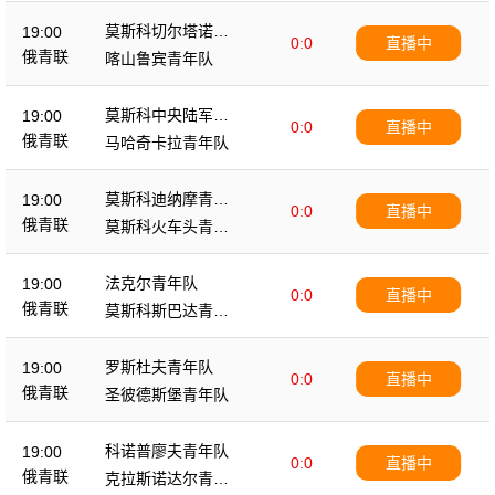
莫斯科切尔塔诺沃
19:00
0:0
直播中
青年队
俄青联
喀山鲁宾青年队
莫斯科中央陆军青
19:00
0:0
直播中
年队
俄青联
马哈奇卡拉青年队
莫斯科迪纳摩青年
19:00
0:0
直播中
队
俄青联
莫斯科火车头青年
队
法克尔青年队
19:00
0:0
直播中
俄青联
莫斯科斯巴达青年
队
罗斯杜夫青年队
19:00
0:0
直播中
俄青联
圣彼德斯堡青年队
科诺普廖夫青年队
19:00
0:0
直播中
俄青联
克拉斯诺达尔青年