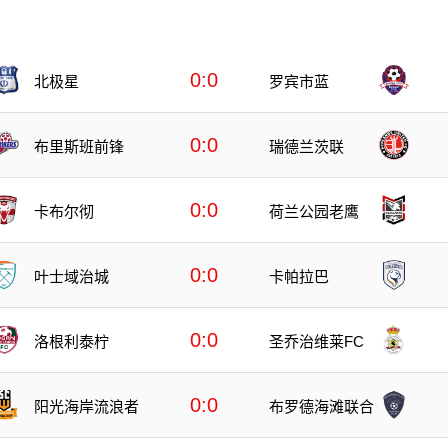
0:0
北极星
罗宾市蓝
0:0
布里斯班前锋
瑞德兰茨联
0:0
卡布尔彻
荷兰公园老鹰
0:0
叶士域治城
卡帕拉巴
0:0
洛根利泰柠
圣乔治维莱FC
0:0
阳光海岸流浪者
布罗德海滩联合