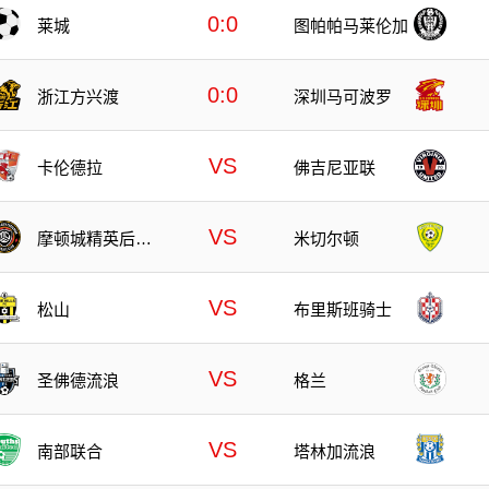
0:0
莱城
图帕帕马莱伦加
0:0
浙江方兴渡
深圳马可波罗
VS
卡伦德拉
佛吉尼亚联
VS
摩顿城精英后备
米切尔顿
队
VS
松山
布里斯班骑士
VS
圣佛德流浪
格兰
VS
南部联合
塔林加流浪