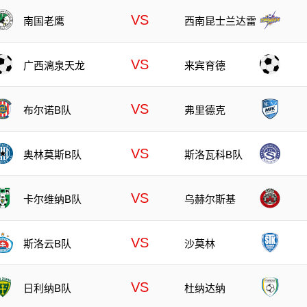
VS
南国老鹰
西南昆士兰达雷
VS
广西漓泉天龙
来宾育德
VS
布尔诺B队
弗里德克
VS
奥林莫斯B队
斯洛瓦科B队
VS
卡尔维纳B队
乌赫尔斯基
VS
斯洛云B队
沙莫林
VS
日利纳B队
杜纳达纳