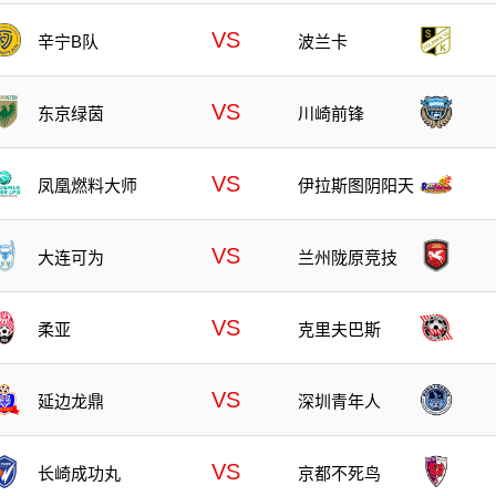
VS
辛宁B队
波兰卡
VS
东京绿茵
川崎前锋
VS
凤凰燃料大师
伊拉斯图阴阳天
VS
大连可为
兰州陇原竞技
VS
柔亚
克里夫巴斯
VS
延边龙鼎
深圳青年人
VS
长崎成功丸
京都不死鸟