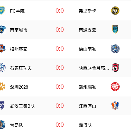
0:0
FC学院
弗里斯卡
0:0
南京城市
南通支云
0:0
梅州客家
佛山南狮
0:0
石家庄功夫
陕西联合月亮泊
队
0:0
深圳2028
赣州瑞狮
0:0
武汉三镇B队
江西庐山
0:0
青岛队
淄博队