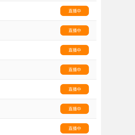
直播中
直播中
直播中
直播中
直播中
直播中
直播中